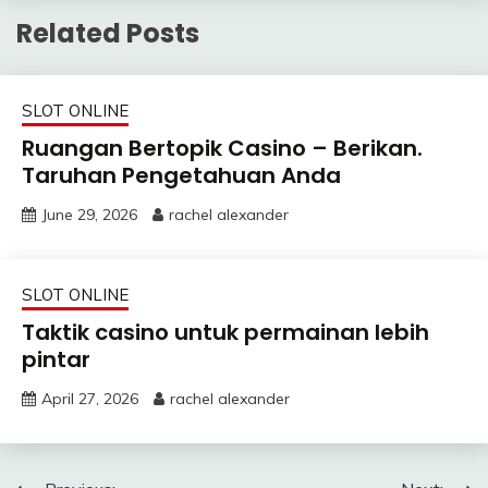
Related Posts
SLOT ONLINE
Ruangan Bertopik Casino – Berikan.
Taruhan Pengetahuan Anda
June 29, 2026
rachel alexander
SLOT ONLINE
Taktik casino untuk permainan lebih
pintar
April 27, 2026
rachel alexander