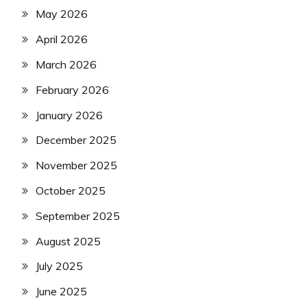
May 2026
April 2026
March 2026
February 2026
January 2026
December 2025
November 2025
October 2025
September 2025
August 2025
July 2025
June 2025