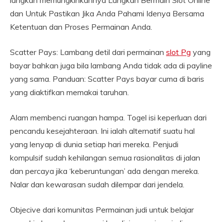
langkah memungkinkannya Langkah Bermain Slot Online
dan Untuk Pastikan Jika Anda Pahami Idenya Bersama
Ketentuan dan Proses Permainan Anda.
Scatter Pays: Lambang detil dari permainan
slot Pg
yang
bayar bahkan juga bila lambang Anda tidak ada di payline
yang sama. Panduan: Scatter Pays bayar cuma di baris
yang diaktifkan memakai taruhan.
Alam membenci ruangan hampa. Togel isi keperluan dari
pencandu kesejahteraan. Ini ialah alternatif suatu hal
yang lenyap di dunia setiap hari mereka. Penjudi
kompulsif sudah kehilangan semua rasionalitas di jalan
dan percaya jika ‘keberuntungan’ ada dengan mereka.
Nalar dan kewarasan sudah dilempar dari jendela.
Objecive dari komunitas Permainan judi untuk belajar