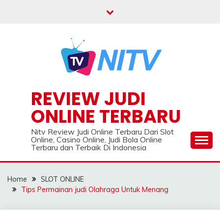
Skip
to
content
REVIEW JUDI
ONLINE TERBARU
Nitv Review Judi Online Terbaru Dari Slot
Online, Casino Online, Judi Bola Online
Terbaru dan Terbaik Di Indonesia
Home
SLOT ONLINE
Tips Permainan judi Olahraga Untuk Menang