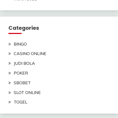
Categories
BINGO
CASINO ONLINE
JUDI BOLA
POKER
SBOBET
SLOT ONLINE
TOGEL