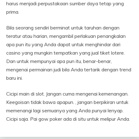
harus menjadi perpustakaan sumber daya tetap yang
prima.
Bila seorang sendiri berminat untuk taruhan dengan
teratur atau harian, mengambil perlakuan penangkalan
apa pun itu yang Anda dapat untuk menghindar dari
casino yang mungkin tempatkan yang jual tiket lotere.
Dan untuk mempunyai apa pun itu, benar-benar,
mengenai permainan judi bila Anda tertarik dengan trend
baru ini.
Cicipi main di slot. Jangan cuma mengenai kemenangan.
Keegoisan tidak bawa apapun. , jangan berpikiran untuk
memenangi lagi semuanya yang Anda punyai lenyap.
Cicipi saja. Pai gow poker ada di situ untuk melipur Anda.