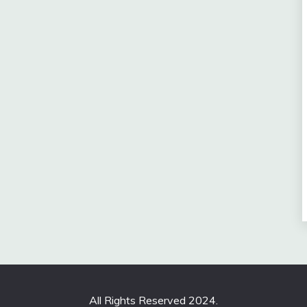
All Rights Reserved 2024.