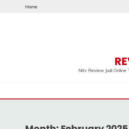
Skip
Home
to
content
RE
Nitv Review Judi Online T
Month:
February 2025