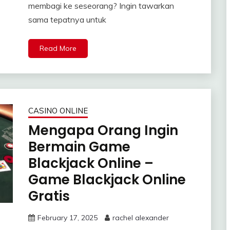
membagi ke seseorang? Ingin tawarkan
sama tepatnya untuk
Read More
CASINO ONLINE
Mengapa Orang Ingin
Bermain Game
Blackjack Online –
Game Blackjack Online
Gratis
February 17, 2025
rachel alexander