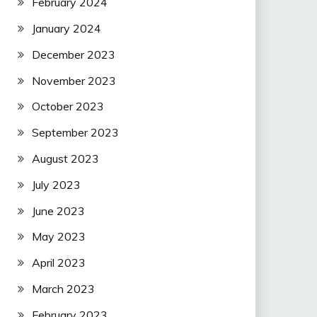
February 2024
January 2024
December 2023
November 2023
October 2023
September 2023
August 2023
July 2023
June 2023
May 2023
April 2023
March 2023
February 2023