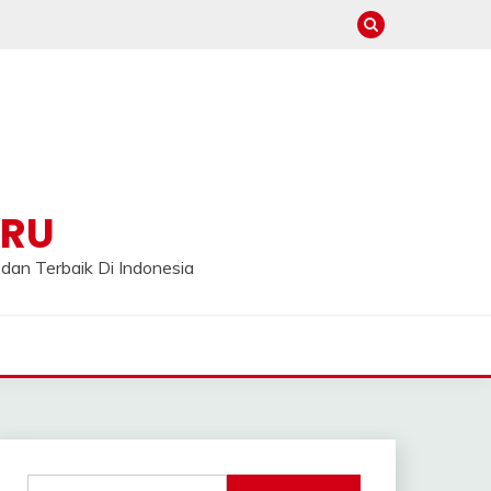
ARU
u dan Terbaik Di Indonesia
Search