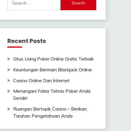
for:
Recent Posts
Situs Uang Poker Online Gratis Terbaik
Keuntungan Bermain Blackjack Online
Casino Online Dan Internet
Menangani Fobia Tehnis Poker Anda
Sendiri
Ruangan Bertopik Casino – Berikan.
Taruhan Pengetahuan Anda