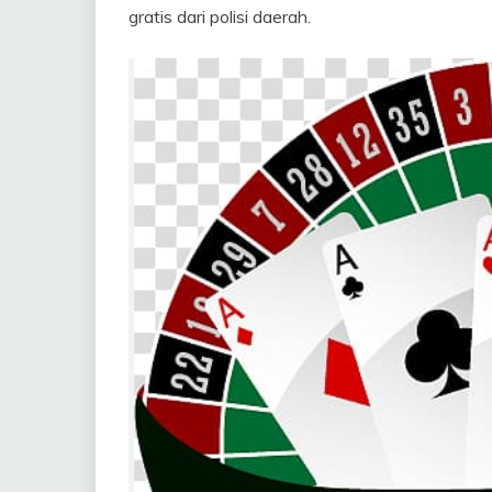
gratis dari polisi daerah.