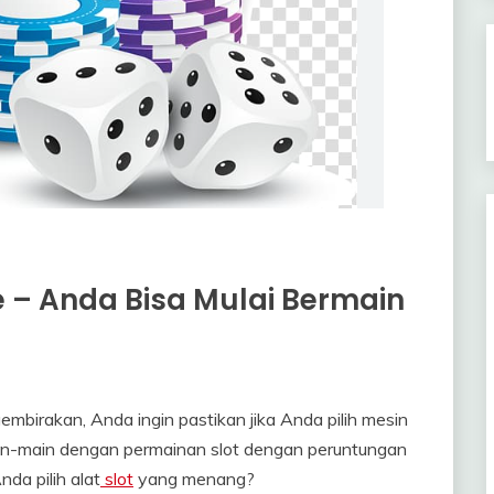
 – Anda Bisa Mulai Bermain
birakan, Anda ingin pastikan jika Anda pilih mesin
in-main dengan permainan slot dengan peruntungan
da pilih alat
slot
yang menang?