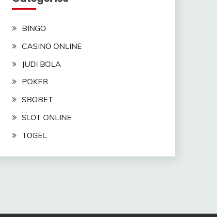
BINGO
CASINO ONLINE
JUDI BOLA
POKER
SBOBET
SLOT ONLINE
TOGEL