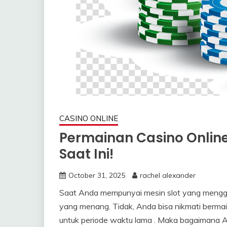
CASINO ONLINE
Permainan Casino Online
Saat Ini!
October 31, 2025
rachel alexander
Saat Anda mempunyai mesin slot yang menggem
yang menang. Tidak, Anda bisa nikmati berma
untuk periode waktu lama . Maka bagaimana An