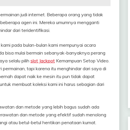
permainan judi internet. Beberapa orang yang tidak
n beberapa agen ini. Mereka umumnya mengganti
dar dari teridentifikasi.
rik kami pada bulan-bulan kami mempunyai acara
Anda bisa mulai bermain sebanyak-banyaknya perang
ya selalu pilih
slot Jackpot
Kemampuan Setop Video.
 permainan, tapi karena itu menghindar dari saya di
ernah dapat naik ke mesin itu pun tidak dapat
ntuk membuat koleksi kami ini harus sebagian dari
erawatan dan metode yang lebih bagus sudah ada
 perawatan dan metode yang efektif sudah menolong
ngi atau betul-betul hentikan penataan kumat.