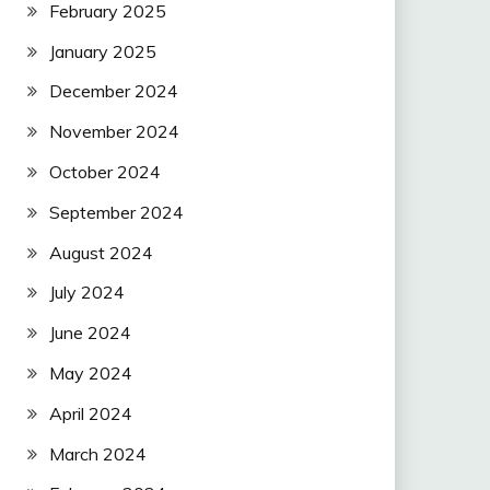
February 2025
January 2025
December 2024
November 2024
October 2024
September 2024
August 2024
July 2024
June 2024
May 2024
April 2024
March 2024