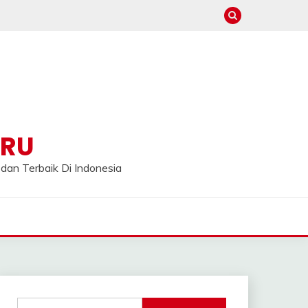
ARU
u dan Terbaik Di Indonesia
Search