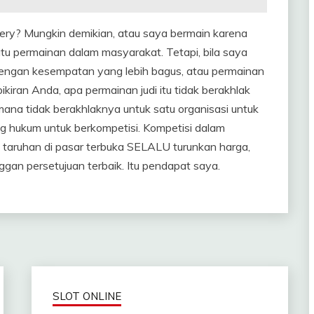
ery? Mungkin demikian, atau saya bermain karena
atu permainan dalam masyarakat. Tetapi, bila saya
n dengan kesempatan yang lebih bagus, atau permainan
 pikiran Anda, apa permainan judi itu tidak berakhlak
imana tidak berakhlaknya untuk satu organisasi untuk
 hukum untuk berkompetisi. Kompetisi dalam
n, taruhan di pasar terbuka SELALU turunkan harga,
an persetujuan terbaik. Itu pendapat saya.
SLOT ONLINE