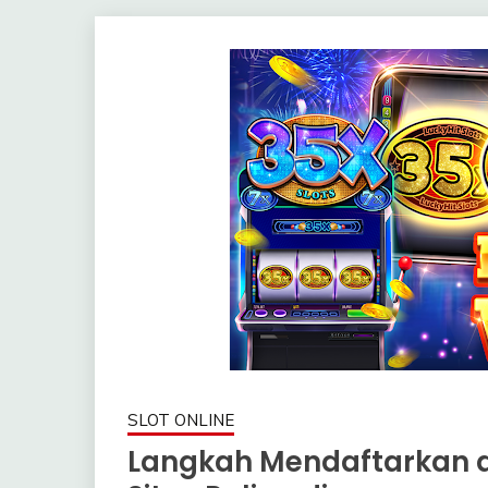
SLOT ONLINE
Langkah Mendaftarkan da