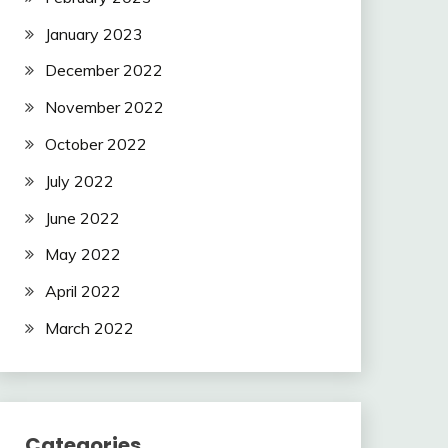
January 2023
December 2022
November 2022
October 2022
July 2022
June 2022
May 2022
April 2022
March 2022
Categories