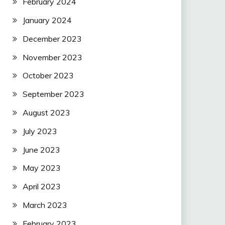
February 2024
January 2024
December 2023
November 2023
October 2023
September 2023
August 2023
July 2023
June 2023
May 2023
April 2023
March 2023
February 2023