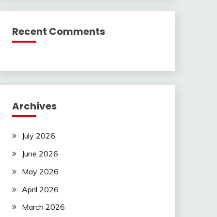
Recent Comments
Archives
July 2026
June 2026
May 2026
April 2026
March 2026