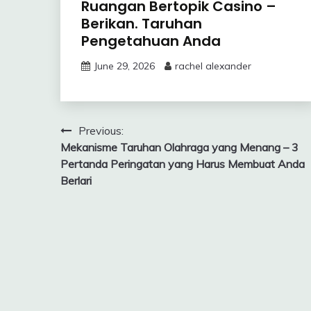
Ruangan Bertopik Casino –
Berikan. Taruhan
Pengetahuan Anda
June 29, 2026
rachel alexander
Post
Previous:
Mekanisme Taruhan Olahraga yang Menang – 3
navigation
Pertanda Peringatan yang Harus Membuat Anda
Berlari