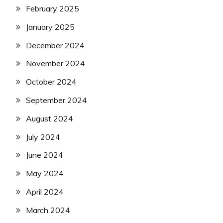
February 2025
January 2025
December 2024
November 2024
October 2024
September 2024
August 2024
July 2024
June 2024
May 2024
April 2024
March 2024