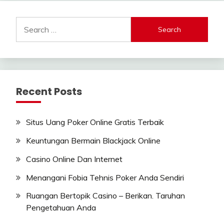
Search
for:
Recent Posts
Situs Uang Poker Online Gratis Terbaik
Keuntungan Bermain Blackjack Online
Casino Online Dan Internet
Menangani Fobia Tehnis Poker Anda Sendiri
Ruangan Bertopik Casino – Berikan. Taruhan
Pengetahuan Anda