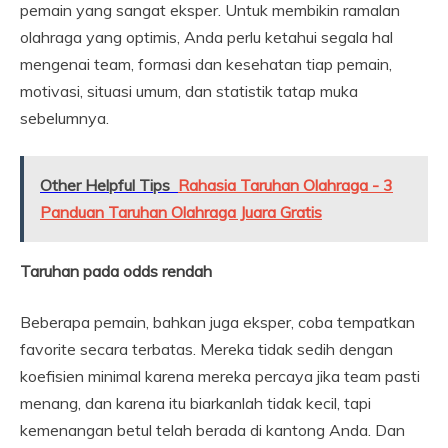
pemain yang sangat eksper. Untuk membikin ramalan
olahraga yang optimis, Anda perlu ketahui segala hal
mengenai team, formasi dan kesehatan tiap pemain,
motivasi, situasi umum, dan statistik tatap muka
sebelumnya.
Other Helpful Tips
Rahasia Taruhan Olahraga - 3
Panduan Taruhan Olahraga Juara Gratis
Taruhan pada odds rendah
Beberapa pemain, bahkan juga eksper, coba tempatkan
favorite secara terbatas. Mereka tidak sedih dengan
koefisien minimal karena mereka percaya jika team pasti
menang, dan karena itu biarkanlah tidak kecil, tapi
kemenangan betul telah berada di kantong Anda. Dan