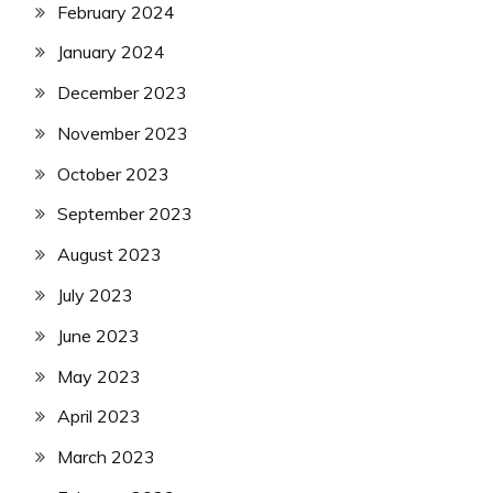
February 2024
January 2024
December 2023
November 2023
October 2023
September 2023
August 2023
July 2023
June 2023
May 2023
April 2023
March 2023