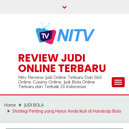
Skip
to
content
REVIEW JUDI
ONLINE TERBARU
Nitv Review Judi Online Terbaru Dari Slot
Online, Casino Online, Judi Bola Online
Terbaru dan Terbaik Di Indonesia
Home
JUDI BOLA
Strategi Penting yang Harus Anda Ikuti di Handicap Bola