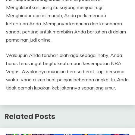
Mengakibatkan, uang itu sayang menjadi rugi.
Menghindar dari ini mudah; Anda perlu menaati
ketentuan Anda. Mempunyai kemauan dan kesabaran
sangat penting untuk membikin Anda bertahan di dalam
permainan judi online.
Walaupun Anda taruhan olahraga sebagai hoby, Anda
harus terus ingat begitu keutamaan kesempatan NBA
Vegas. Awalannya mungkin berasa berat, tapi bersama
waktu yang cukup buat pelajari beberapa angka itu, Anda
tidak pernah lupakan kebijakannya sepanjang umur.
Related Posts