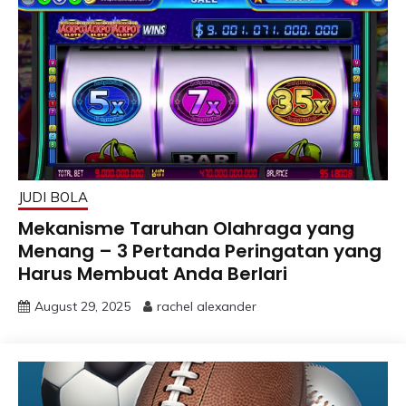
JUDI BOLA
Mekanisme Taruhan Olahraga yang
Menang – 3 Pertanda Peringatan yang
Harus Membuat Anda Berlari
August 29, 2025
rachel alexander