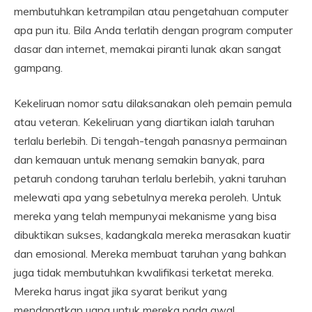
membutuhkan ketrampilan atau pengetahuan computer
apa pun itu. Bila Anda terlatih dengan program computer
dasar dan internet, memakai piranti lunak akan sangat
gampang.
Kekeliruan nomor satu dilaksanakan oleh pemain pemula
atau veteran. Kekeliruan yang diartikan ialah taruhan
terlalu berlebih. Di tengah-tengah panasnya permainan
dan kemauan untuk menang semakin banyak, para
petaruh condong taruhan terlalu berlebih, yakni taruhan
melewati apa yang sebetulnya mereka peroleh. Untuk
mereka yang telah mempunyai mekanisme yang bisa
dibuktikan sukses, kadangkala mereka merasakan kuatir
dan emosional. Mereka membuat taruhan yang bahkan
juga tidak membutuhkan kwalifikasi terketat mereka.
Mereka harus ingat jika syarat berikut yang
mendapatkan uang untuk mereka pada awal.