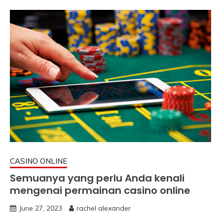
CASINO ONLINE
Semuanya yang perlu Anda kenali
mengenai permainan casino online
June 27, 2023
rachel alexander