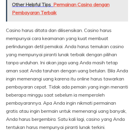
Other Helpful Tips
Permainan Casino dengan
Pembayaran Terbaik
Casino harus ditata dan dilisensikan. Casino harus
mempunyai cara keamanan yang kuat membuat
perlindungan detil pemakai. Anda harus temukan casino
yang mempunyai piranti lunak terbaik dengan pilihan
tanpa unduhan. Ini akan jaga uang Anda masih tetap
aman saat Anda taruhan dengan uang betulan. Bila Anda
ingin memenangi uang karena itu online harus tawarkan
pembayaran cepat. Tidak ada pemain yang ingin menanti
beberapa minggu saat sebelum ia memperoleh
pembayarannya. Apa Anda ingin nikmati permainan
gratis atau ingin bermain untuk memenangi uang banyak,
Anda harus bergembira. Satu kali lagi, casino yang Anda
tentukan harus mempunyai piranti lunak terkini.