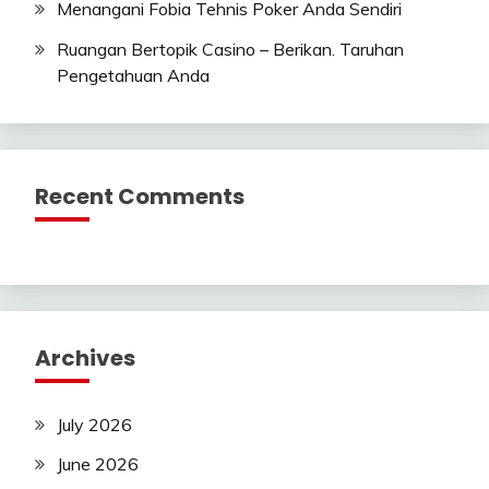
Menangani Fobia Tehnis Poker Anda Sendiri
Ruangan Bertopik Casino – Berikan. Taruhan
Pengetahuan Anda
Recent Comments
Archives
July 2026
June 2026