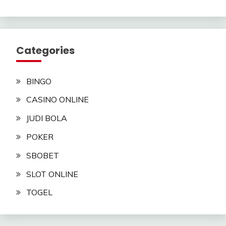
Categories
BINGO
CASINO ONLINE
JUDI BOLA
POKER
SBOBET
SLOT ONLINE
TOGEL