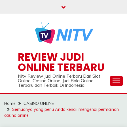
Skip
to
content
REVIEW JUDI
ONLINE TERBARU
Nitv Review Judi Online Terbaru Dari Slot
Online, Casino Online, Judi Bola Online
Terbaru dan Terbaik Di Indonesia
Home
CASINO ONLINE
Semuanya yang perlu Anda kenali mengenai permainan
casino online