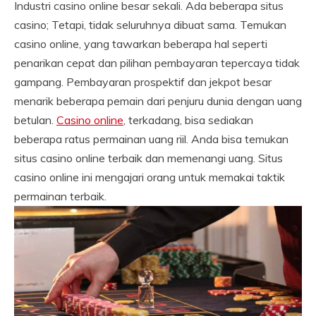
Industri casino online besar sekali. Ada beberapa situs
casino; Tetapi, tidak seluruhnya dibuat sama. Temukan
casino online, yang tawarkan beberapa hal seperti
penarikan cepat dan pilihan pembayaran tepercaya tidak
gampang. Pembayaran prospektif dan jekpot besar
menarik beberapa pemain dari penjuru dunia dengan uang
betulan.
Casino online
, terkadang, bisa sediakan
beberapa ratus permainan uang riil. Anda bisa temukan
situs casino online terbaik dan memenangi uang. Situs
casino online ini mengajari orang untuk memakai taktik
permainan terbaik.