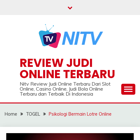
Skip
to
content
REVIEW JUDI
ONLINE TERBARU
Nitv Review Judi Online Terbaru Dari Slot
Online, Casino Online, Judi Bola Online
Terbaru dan Terbaik Di Indonesia
Home
TOGEL
Psikologi Bermain Lotre Online