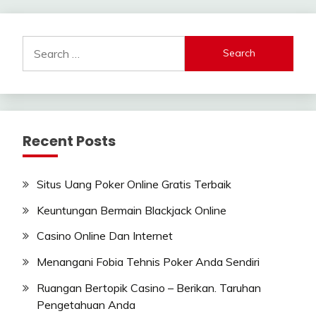
Search
for:
Recent Posts
Situs Uang Poker Online Gratis Terbaik
Keuntungan Bermain Blackjack Online
Casino Online Dan Internet
Menangani Fobia Tehnis Poker Anda Sendiri
Ruangan Bertopik Casino – Berikan. Taruhan
Pengetahuan Anda