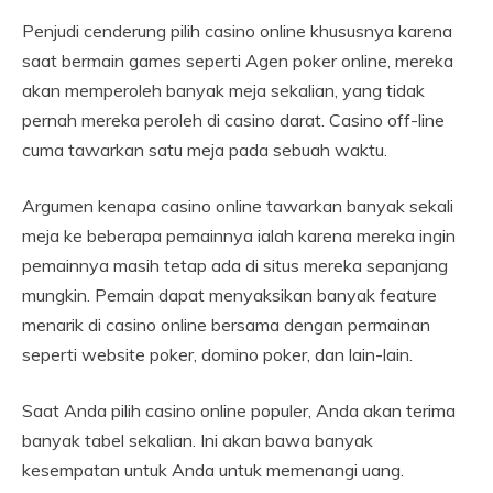
Penjudi cenderung pilih casino online khususnya karena
saat bermain games seperti Agen poker online, mereka
akan memperoleh banyak meja sekalian, yang tidak
pernah mereka peroleh di casino darat. Casino off-line
cuma tawarkan satu meja pada sebuah waktu.
Argumen kenapa casino online tawarkan banyak sekali
meja ke beberapa pemainnya ialah karena mereka ingin
pemainnya masih tetap ada di situs mereka sepanjang
mungkin. Pemain dapat menyaksikan banyak feature
menarik di casino online bersama dengan permainan
seperti website poker, domino poker, dan lain-lain.
Saat Anda pilih casino online populer, Anda akan terima
banyak tabel sekalian. Ini akan bawa banyak
kesempatan untuk Anda untuk memenangi uang.