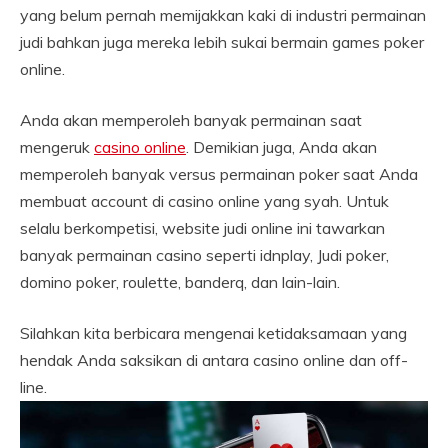
yang belum pernah memijakkan kaki di industri permainan
judi bahkan juga mereka lebih sukai bermain games poker
online.
Anda akan memperoleh banyak permainan saat
mengeruk
casino online
. Demikian juga, Anda akan
memperoleh banyak versus permainan poker saat Anda
membuat account di casino online yang syah. Untuk
selalu berkompetisi, website judi online ini tawarkan
banyak permainan casino seperti idnplay, Judi poker,
domino poker, roulette, banderq, dan lain-lain.
Silahkan kita berbicara mengenai ketidaksamaan yang
hendak Anda saksikan di antara casino online dan off-
line.