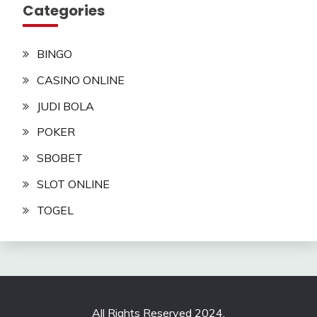
Categories
BINGO
CASINO ONLINE
JUDI BOLA
POKER
SBOBET
SLOT ONLINE
TOGEL
All Rights Reserved 2024.