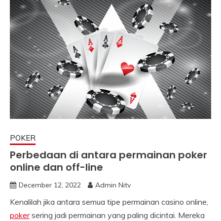
POKER
Perbedaan di antara permainan poker
online dan off-line
December 12, 2022
Admin Nitv
Kenalilah jika antara semua tipe permainan casino online,
poker
sering jadi permainan yang paling dicintai. Mereka