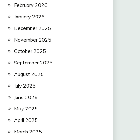
February 2026
January 2026
December 2025
November 2025
October 2025
September 2025
August 2025
July 2025
June 2025
May 2025
April 2025
March 2025