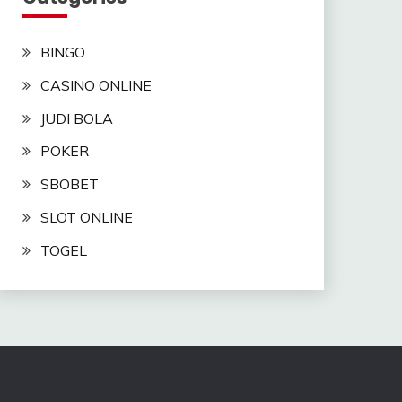
BINGO
CASINO ONLINE
JUDI BOLA
POKER
SBOBET
SLOT ONLINE
TOGEL