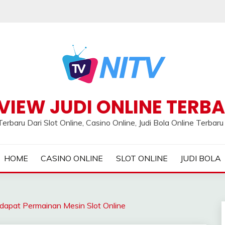
VIEW JUDI ONLINE TERB
erbaru Dari Slot Online, Casino Online, Judi Bola Online Terbar
HOME
CASINO ONLINE
SLOT ONLINE
JUDI BOLA
apat Permainan Mesin Slot Online