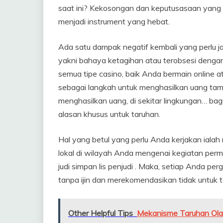
saat ini? Kekosongan dan keputusasaan yang me
menjadi instrument yang hebat.
Ada satu dampak negatif kembali yang perlu jad
yakni bahaya ketagihan atau terobsesi dengan 
semua tipe casino, baik Anda bermain online a
sebagai langkah untuk menghasilkan uang tamb
menghasilkan uang, di sekitar lingkungan… ba
alasan khusus untuk taruhan.
Hal yang betul yang perlu Anda kerjakan ial
lokal di wilayah Anda mengenai kegiatan per
judi simpan lis penjudi . Maka, setiap Anda p
tanpa ijin dan merekomendasikan tidak untuk t
Other Helpful Tips
Mekanisme Taruhan Ola