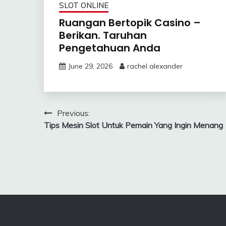
SLOT ONLINE
Ruangan Bertopik Casino –
Berikan. Taruhan
Pengetahuan Anda
June 29, 2026
rachel alexander
Post
Previous:
Tips Mesin Slot Untuk Pemain Yang Ingin Menang
navigation