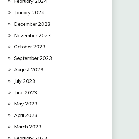
February 2024
January 2024
December 2023
November 2023
October 2023
September 2023
August 2023
July 2023
June 2023
May 2023
April 2023
March 2023
February 2023