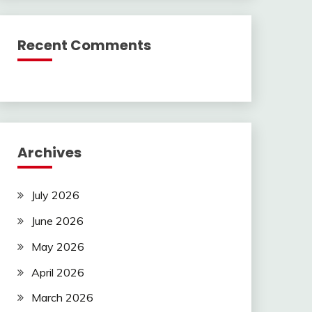
Recent Comments
Archives
July 2026
June 2026
May 2026
April 2026
March 2026