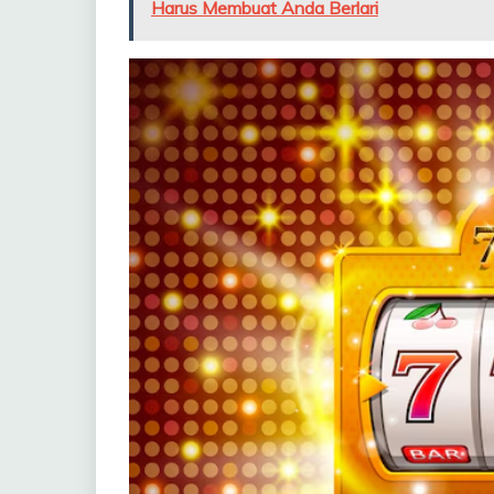
Harus Membuat Anda Berlari