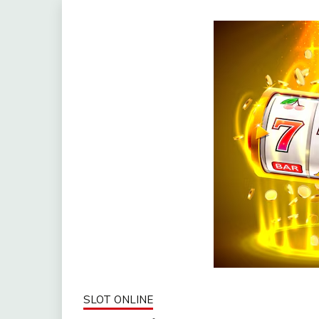
SLOT ONLINE