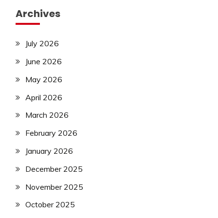
Archives
July 2026
June 2026
May 2026
April 2026
March 2026
February 2026
January 2026
December 2025
November 2025
October 2025