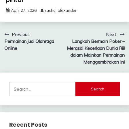
pintar
April 27, 2026
rachel alexander
Post
Previous:
Next:
Permainan judi Olahraga
Langkah Bermain Poker –
navigation
Online
Merasai Keceriaan Dunia Riil
dalam Mainkan Permainan
Menggembirakan Ini
Search
for:
Recent Posts