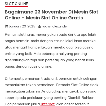
SLOT ONLINE
Bagaimana 23 November Di Mesin Slot
Online – Mesin Slot Online Gratis
January 20, 2025
rachel alexander
Pemain slot harus menanyakan pada diri kita apa lebih
bagus bermain-main dengan casino lokal lama mereka
atau mengalihkan perlakuan mereka agar bisa casino
online yang baik. Ada beberapa hal yang penting
diperhitungkan tapi dan persetujuan yang hebat lebih
bagus dengan casino online.
Di tempat permainan tradisionil, bermain untuk selingan
memerlukan token permainan. Bermain Slot Online tidak
mengikutsertakan ini. Anda cukup mengeklik icon yang
seperti pada perlakuan yang penting Diambil. Bahkan
juga permainan judi di
internet
ialah dasar tersebut.