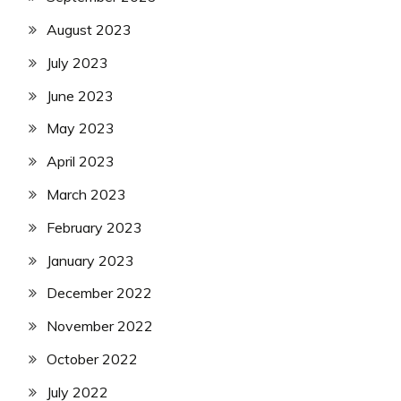
August 2023
July 2023
June 2023
May 2023
April 2023
March 2023
February 2023
January 2023
December 2022
November 2022
October 2022
July 2022