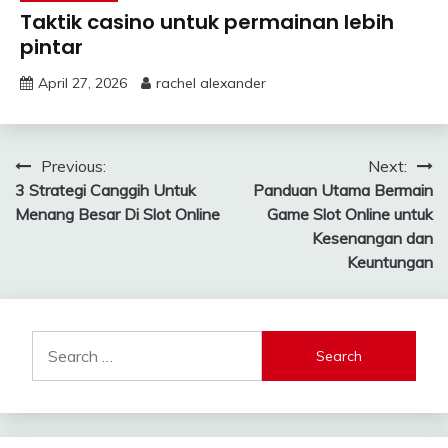
Taktik casino untuk permainan lebih
pintar
April 27, 2026
rachel alexander
Post
Previous:
Next:
3 Strategi Canggih Untuk
Panduan Utama Bermain
navigation
Menang Besar Di Slot Online
Game Slot Online untuk
Kesenangan dan
Keuntungan
Search
for: