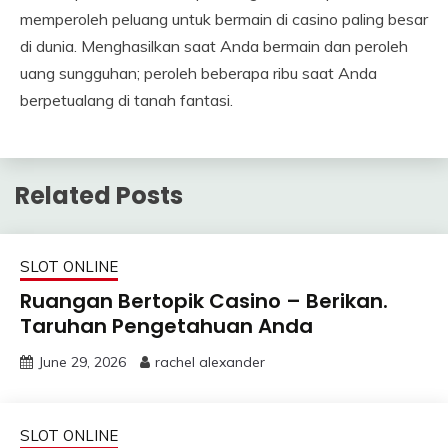
memperoleh peluang untuk bermain di casino paling besar
di dunia. Menghasilkan saat Anda bermain dan peroleh
uang sungguhan; peroleh beberapa ribu saat Anda
berpetualang di tanah fantasi.
Related Posts
SLOT ONLINE
Ruangan Bertopik Casino – Berikan.
Taruhan Pengetahuan Anda
June 29, 2026
rachel alexander
SLOT ONLINE