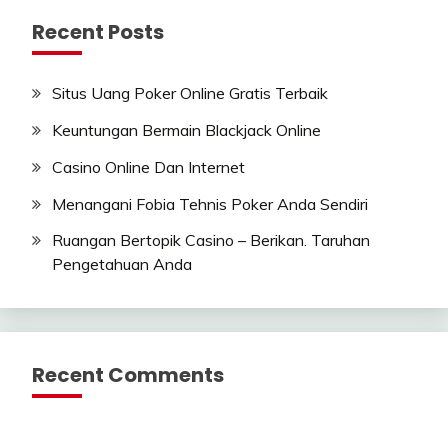
Recent Posts
Situs Uang Poker Online Gratis Terbaik
Keuntungan Bermain Blackjack Online
Casino Online Dan Internet
Menangani Fobia Tehnis Poker Anda Sendiri
Ruangan Bertopik Casino – Berikan. Taruhan
Pengetahuan Anda
Recent Comments