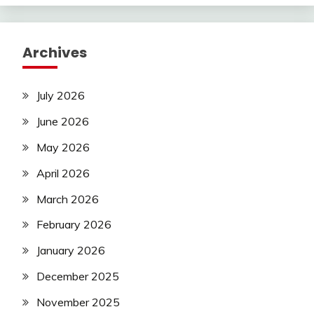
Archives
July 2026
June 2026
May 2026
April 2026
March 2026
February 2026
January 2026
December 2025
November 2025