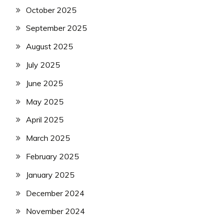
October 2025
September 2025
August 2025
July 2025
June 2025
May 2025
April 2025
March 2025
February 2025
January 2025
December 2024
November 2024